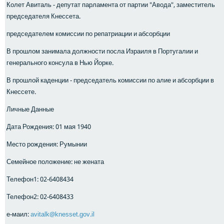
Колет Авиталь - депутат парламента от партии "Авода", заместитель
председателя Кнессета.
председателем комиссии по репатриации и абсорбции
В прошлом занимала должности посла Израиля в Португалии и
генерального консула в Нью Йорке.
В прошлой каденции - председатель комиссии по алие и абсорбции в
Кнессете.
Личные Данные
Дата Рождения: 01 мая 1940
Место рождения: Румынии
Семейное положение: не женатa
Телефон1: 02-6408434
Телефон2: 02-6408433
е-маил:
avitalk@knesset.gov.il