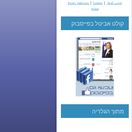
|
|
كوليت أفيتال
Colette
Колет Авиталь
Avital
קולט אביטל בפייסבוק
מתוך הגלריה