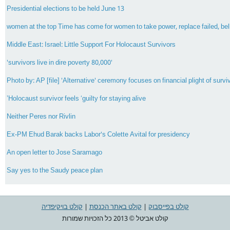
Presidential elections to be held June 13
Middle East: Israel: Little Support For Holocaust Survivors
'80,000 survivors live in dire poverty'
Photo by: AP [file] 'Alternative' ceremony focuses on financial plight of surviv
Holocaust survivor feels ‘guilty for staying alive’
Neither Peres nor Rivlin
Ex-PM Ehud Barak backs Labor's Colette Avital for presidency
An open letter to Jose Saramago
Say yes to the Saudy peace plan
קולט בפייסבוק
|
קולט באתר הכנסת
|
קולט בויקיפדיה
קולט אביטל © 2013 כל הזכויות שמורות