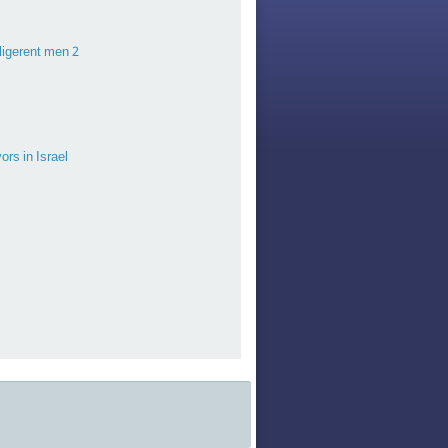
2 women at the top Time has come for women to take power, replace failed, belligerent men
ors in Israel