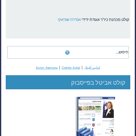
קולט מכהנת כיו"ר אגודת ידידי
אנדרה שוראקי
|
|
كوليت أفيتال
Colette Avital
Колет Авиталь
קולט אביטל בפייסבוק